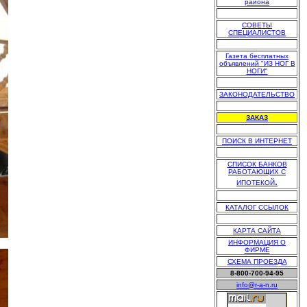
района
.
СОВЕТЫ
СПЕЦИАЛИСТОВ
.
Газета бесплатных
объявлений "ИЗ НОГ В
НОГИ"
.
ЗАКОНОДАТЕЛЬСТВО
.
ЗАКАЗ
.
ПОИСК В ИНТЕРНЕТ
.
СПИСОК БАНКОВ
РАБОТАЮЩИХ С
.
ИПОТЕКОЙ
.
КАТАЛОГ ССЫЛОК
.
КАРТА САЙТА
ИНФОРМАЦИЯ О
ФИРМЕ
СХЕМА ПРОЕЗДА
8-800-700-94-95
info@r-a-n.ru