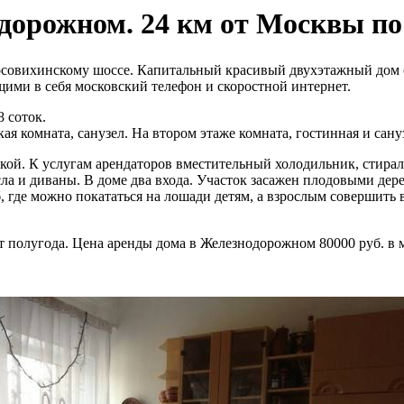
дорожном. 24 км от Москвы п
осовихинскому шоссе. Капитальный красивый двухэтажный дом
ими в себя московский телефон и скоростной интернет.
 соток.
ая комната, санузел. На втором этаже комната, гостинная и сан
ой. К услугам арендаторов вместительный холодильник, стира
ла и диваны. В доме два входа. Участок засажен плодовыми дер
 где можно покататься на лошади детям, а взрослым совершить 
т полугода. Цена аренды дома в Железнодорожном 80000 руб. в м