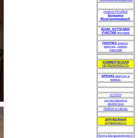
НОВОСТРОЙКИ
Балашиха
Железнодорожный
.
.
ДОМА, КОТТЕДЖИ,
УЧАСТКИ
продажа
.
ПОКУПКА
комнат,
квартир, домов,
участков
.
КОММЕРЧЕСКАЯ
НЕДВИЖИМОСТЬ
.
АРЕНДА
квартир и
комнат
.
.
УСЛУГИ
согласования и
экспертиза
РАЙОН И ЦЕНЫ
.
ЗАРУБЕЖНАЯ
недвижимость
Карта Балашихинского