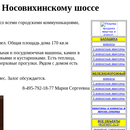
о Носовихинскому шоссе
 со всеми городскими коммуникациями,
БАЛАШИХА
узел. Общая площадь дома 170 кв.м
комнаты
1 комнатные квартиры
льная и посудомоечная машины, камин в
2 комнатные квартиры
евьями и кустарниками. Есть теплица,
3 комнатные квартиры
верховые прогулки. Рядом с домом есть
4 комнатные квартиры
.
ЖЕЛЕЗНОДОРОЖНЫЙ
ес. Залог обсуждается.
комнаты
1 комнатные квартиры
8-495-792-18-77 Мария Сергеевна
2 комнатные квартиры
3 комнатные квартиры
4 комнатные квартиры
.
квартиры и комнаты в
других городах
.
ВСЕ ОБЪЕКТЫ
(ФОРМАТ XLS)
.
принятые сокращения